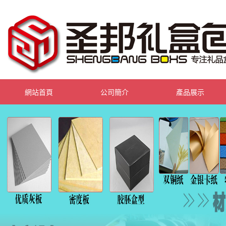
網站首頁
公司簡介
產品展示