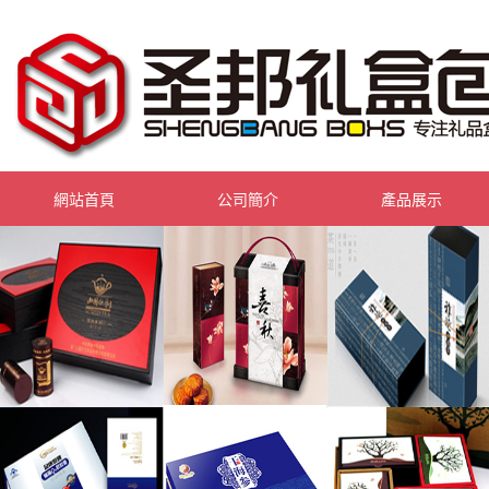
網站首頁
公司簡介
產品展示